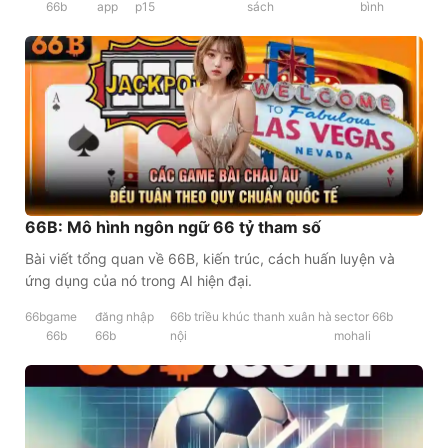
66b
app
p15
sách
bình
66B: Mô hình ngôn ngữ 66 tỷ tham số
Bài viết tổng quan về 66B, kiến trúc, cách huấn luyện và
ứng dụng của nó trong AI hiện đại.
66b
game
đăng nhập
66b triều khúc thanh xuân hà
sector 66b
66b
66b
nội
mohali