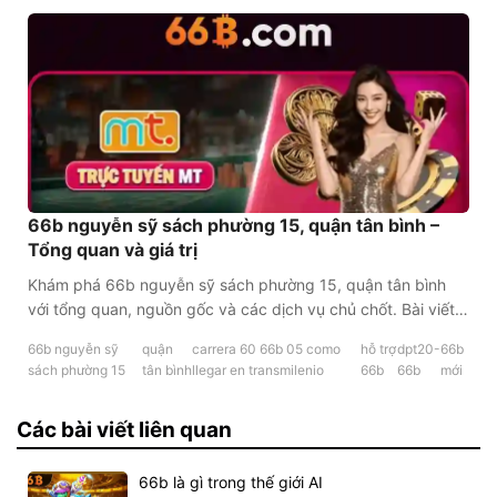
66b nguyễn sỹ sách phường 15, quận tân bình –
Tổng quan và giá trị
Khám phá 66b nguyễn sỹ sách phường 15, quận tân bình
với tổng quan, nguồn gốc và các dịch vụ chủ chốt. Bài viết
đề cập đến hỗ trợ 66b, dpt20-66b và 66b mới, đồng thời
66b nguyễn sỹ
quận
carrera 60 66b 05 como
hỗ trợ
dpt20-
66b
nhắc đến các tuyến đường như[...]
sách phường 15
tân bình
llegar en transmilenio
66b
66b
mới
Các bài viết liên quan
66b là gì trong thế giới AI