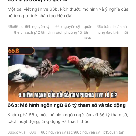
Một bài viết ngắn về 66b, kích thước mô hình và ý nghĩa của
nó trong trí tuệ nhân tạo hiện đại.
66b
66b of
66b nguyễn sỹ
66b nguyễn sỹ
quận
66b trần
hoàn
hà
the b
sách p12 tân bình
sách phường 15
tân
hưng đạo
kiếm
nội
bình
66b: Mô hình ngôn ngữ 66 tỷ tham số và tác động
Khám phá 66b, một mô hình ngôn ngữ lớn với 66 tỷ tham số,
cách hoạt động, ứng dụng và thách thức.
66b
cờ vua
66b
66b nguyễn sỹ sách
66b nguyễn sỹ
p15
quận tân