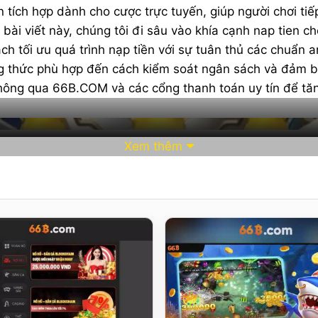
 tích hợp dành cho cược trực tuyến, giúp người chơi ti
bài viết này, chúng tôi đi sâu vào khía cạnh nap tien c
ách tối ưu quá trình nạp tiền với sự tuân thủ các chuẩn 
 thức phù hợp đến cách kiểm soát ngân sách và đảm bả
hông qua 66B.COM và các cổng thanh toán uy tín để tăn
Xem thêm