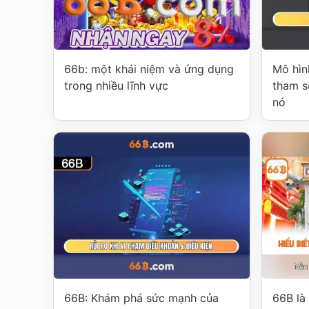
66b: một khái niệm và ứng dụng
Mô hìn
trong nhiều lĩnh vực
tham s
nó
Mục lục
66B: Khám phá sức mạnh của
66B là
66b và nap tien là gì?