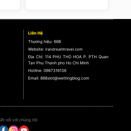
Liên Hệ
Thương hiệu: 66B
Website:
irandreamtravel.com
Địa Chỉ:
114 PHU THO HOA P. PTH Quan
Tan Phu Thanh pho Ho Chi Minh
Hotline:
0967316136
Email: 888slot@wettingblog.com
o phép người chơi nạp tiền vào
 từ phương thức thanh toán của
 này, chúng tôi phân tích chi
đồng thời hướng dẫn cách nhận
cách áp dụng nó cho trải nghiệm
ết nối với chúng tôi: