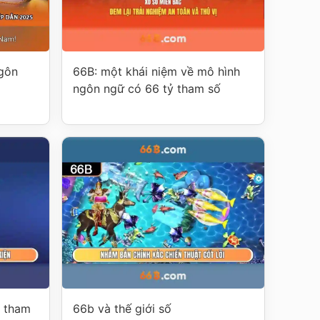
ngôn
66B: một khái niệm về mô hình
ngôn ngữ có 66 tỷ tham số
ó tham
66b và thế giới số