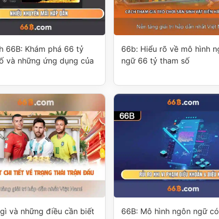
h 66B: Khám phá 66 tỷ
66b: Hiểu rõ về mô hình 
ố và những ứng dụng của
ngữ 66 tỷ tham số
66b-toan-canh
 gì và những điều cần biết
66B: Mô hình ngôn ngữ c