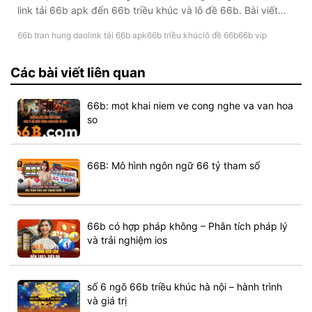
link tải 66b apk đến 66b triều khúc và lô đề 66b. Bài viết
trình bày nguồn gốc, sản phẩm, lợi thế cạnh tranh và phản
66b tran hung dao
link tải 66b apk
66b triều khúc
lô đề 66b
66b vip
hồi người dùng, đồng[...]
Các bài viết liên quan
66b: mot khai niem ve cong nghe va van hoa
so
66B: Mô hình ngôn ngữ 66 tỷ tham số
66b có hợp pháp không – Phân tích pháp lý
và trải nghiệm ios
số 6 ngõ 66b triều khúc hà nội – hành trình
và giá trị