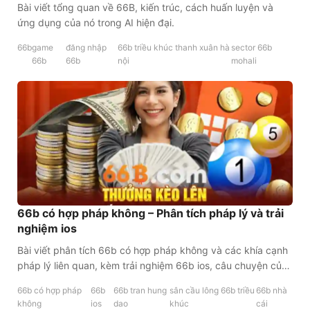
Bài viết tổng quan về 66B, kiến trúc, cách huấn luyện và
ứng dụng của nó trong AI hiện đại.
66b
game
đăng nhập
66b triều khúc thanh xuân hà
sector 66b
66b
66b
nội
mohali
66b có hợp pháp không – Phân tích pháp lý và trải
nghiệm ios
Bài viết phân tích 66b có hợp pháp không và các khía cạnh
pháp lý liên quan, kèm trải nghiệm 66b ios, câu chuyện của
66b tran hung dao, và các ứng dụng như sân cầu lông 66b
66b có hợp pháp
66b
66b tran hung
sân cầu lông 66b triều
66b nhà
triều khúc cùng 66b[...]
không
ios
dao
khúc
cái