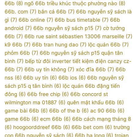
66b (8)
ngõ 66b triều khúc thuộc phường nào (8)
66b. com (7)
bắn cá 66b (7)
66b nguyễn sỹ sách là
gì (7)
66b online (7)
66b bus timetable (7)
66b
android (7)
66b nguyễn sỹ sách p15 (7)
cờ tướng
66b (7)
66b rue saint sébastien 13006 marseille (7)
k9 66b (7)
66b tran hung dao (7)
lộc quán 66b (7)
phỏm 66b (7)
66b nguyễn sỹ sách p15 quận tân
bình (7)
bếp từ đôi inverter tiết kiệm điện canzy cz-
66b (7)
66b uy tín không (7)
xóc đĩa 66b (7)
66b
nss (6)
66b uy tín (6)
66b ios (6)
66b nguyễn sỹ
sách p15 q tân bình (6)
lộc quán 66b đặng tiến
đông (6)
66b free chip (6)
66b concord st
wilmington ma 01887 (6)
quên mật khẩu 66b (6)
game bài 66b (6)
66b of the b (6)
ac 90 66b (6)
game 66b (6)
ecm 66b (6)
66b cách mạng tháng 8
(6)
hoogoorddreef 66b (6)
66b bet com (6)
trường
con 66b nguyễn sỹ sách (6)
66b hạ long (6)
trojan