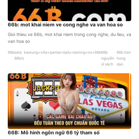
66b: mot khai niem ve cong nghe va van hoa so
Gioi thieu ve 66b, mot khai niem trong cong nghe, du lieu, va
van hoa so
66b
sata
kawung+villa+pantai+batu+bolong+no+66b
66b
66b tran
66b/s
nguyễn
hung
sĩ sách
dao
66B: Mô hình ngôn ngữ 66 tỷ tham số