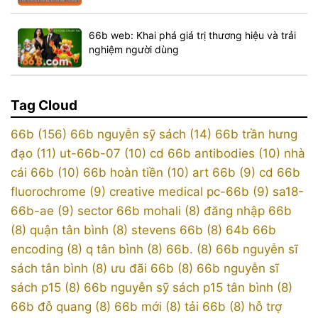
66b web: Khai phá giá trị thương hiệu và trải
nghiệm người dùng
Tag Cloud
66b (156)
66b nguyễn sỹ sách (14)
66b trần hưng
đạo (11)
ut-66b-07 (10)
cd 66b antibodies (10)
nhà
cái 66b (10)
66b hoàn tiền (10)
art 66b (9)
cd 66b
fluorochrome (9)
creative medical pc-66b (9)
sa18-
66b-ae (9)
sector 66b mohali (8)
đăng nhập 66b
(8)
quận tân bình (8)
stevens 66b (8)
64b 66b
encoding (8)
q tân bình (8)
66b. (8)
66b nguyễn sĩ
sách tân bình (8)
ưu đãi 66b (8)
66b nguyễn sĩ
sách p15 (8)
66b nguyễn sỹ sách p15 tân bình (8)
66b đỗ quang (8)
66b mới (8)
tải 66b (8)
hỗ trợ