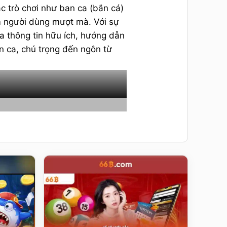
c trò chơi như ban ca (bắn cá)
ệm người dùng mượt mà. Với sự
a thông tin hữu ích, hướng dẫn
an ca, chú trọng đến ngôn từ
của chuyên mục.