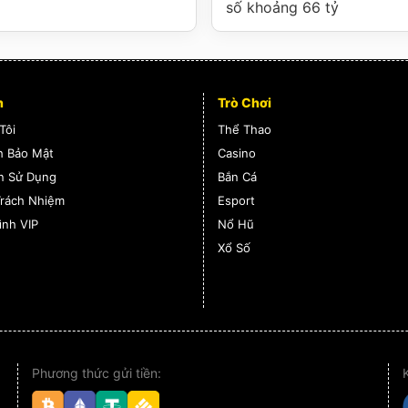
số khoảng 66 tỷ
n
Trò Chơi
Tôi
Thể Thao
h Bảo Mật
Casino
n Sử Dụng
Bắn Cá
gioi-thieu-66b-ban-ca
Trách Nhiệm
Esport
ình VIP
Nổ Hũ
Xổ Số
là trò chơi casino trực tuyến phổ biến, nơi người chơi đ
ong khuôn khổ nội dung web,
66b
được dùng như một nhậ
ài viết liên quan đến ban ca và các trò chơi casino khác
Phương thức gửi tiền:
K
ội dung về ban ca nên đi kèm giải thích rõ ràng về cơ chế
lý ngân sách. Để tham khảo thêm, hãy xem tại 66B.COM