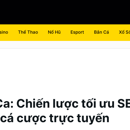
sino
Thể Thao
Nổ Hũ
Esport
Bắn Cá
Xổ S
a: Chiến lược tối ưu S
cá cược trực tuyến