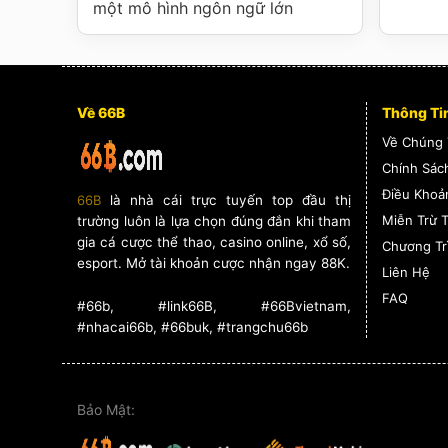
một mô hình ngôn ngữ lớn
Về 66B
Thông Ti
Về Chúng 
Chính Sác
Điều Khoả
66B
là nhà cái trực tuyến top đầu thị
Miễn Trừ 
trường luôn là lựa chọn đúng đắn khi tham
gia cá cược thể thao, casino online, xổ số,
Chương Tr
66b và Ban Ca là gì?
esport. Mở tài khoản cược nhận ngay 88K.
Liên Hệ
FAQ
Ban ca, hay còn gọi là bắn cá, 
#66b, #link66B, #66Bvietnam,
#nhacai66b, #66buk, #trangchu66b
gục cá và tích lũy thưởng. Tr
đọc dễ liên kết giữa các phần b
Bảo Mật:
Để duy trì tính chuyên nghiệp, n
chính và các biện pháp quản 