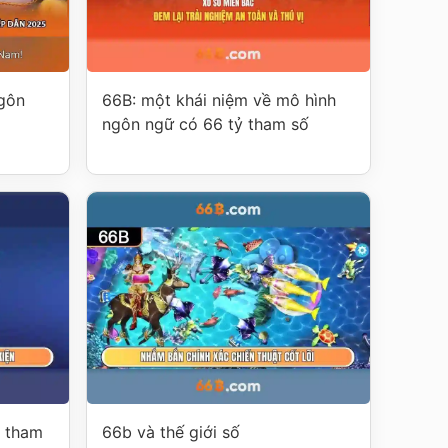
ngôn
66B: một khái niệm về mô hình
ngôn ngữ có 66 tỷ tham số
ó tham
66b và thế giới số