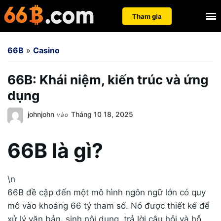
Nhảy
Tìm
Tham gia
đến
kiếm
nội
cho:
66B
»
Casino
dung
66B: Khái niệm, kiến trúc và ứng
dụng
johnjohn
Tháng 10 18, 2025
vào
66B là gì?
\n
66B đề cập đến một mô hình ngôn ngữ lớn có quy
mô vào khoảng 66 tỷ tham số. Nó được thiết kế để
xử lý văn bản, sinh nội dung, trả lời câu hỏi và hỗ