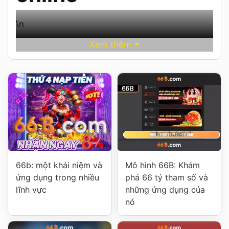
\n
Trang chuyên mục này được thiết kế nhằm
Xem thêm
mang đến cái nhìn tổng quan về quy trình rút
tiền trên 66b, từ những nguyên tắc cơ bản đến
các mẹo tối ưu giúp người chơi tiếp cận quỹ tiền
nhanh chóng và an toàn. Bài viết được soạn
thảo với tôn chỉ cung cấp kiến thức thực tế, có
thể áp dụng ngay và phù hợp với chuẩn nội
dung hữu ích cho người dùng, đồng thời tuân
thủ các yêu cầu pháp lý liên quan đến trò chơi
trực tuyến.
66b: một khái niệm và
Mô hình 66B: Khám
ứng dụng trong nhiều
phá 66 tỷ tham số và
lĩnh vực
những ứng dụng của
nó