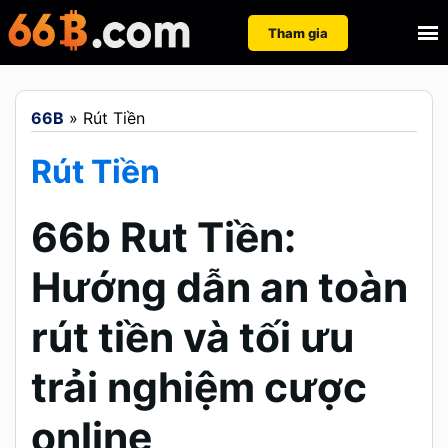
Nhảy
Tìm
Tham gia
đến
kiếm
nội
cho:
dung
66B
»
Rút Tiền
Rút Tiền
66b Rut Tiền:
Hướng dẫn an toàn
rút tiền và tối ưu
trải nghiệm cược
online