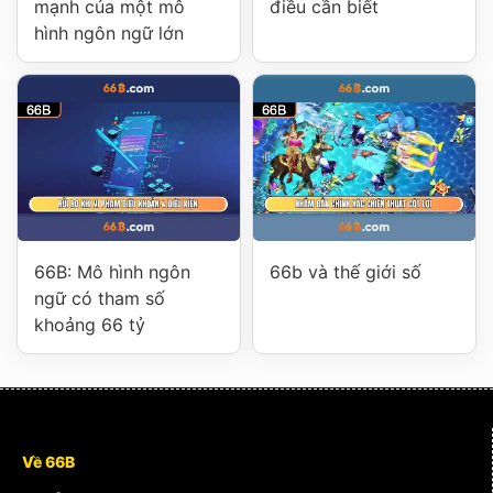
mạnh của một mô
điều cần biết
hình ngôn ngữ lớn
Minh-hoa-r
\n\n
66B: Mô hình ngôn
66b và thế giới số
ngữ có tham số
khoảng 66 tỷ
Về 66B