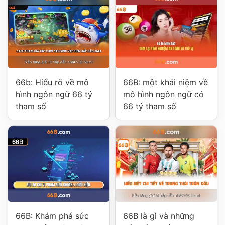
66b: Hiểu rõ về mô
66B: một khái niệm về
hình ngôn ngữ 66 tỷ
mô hình ngôn ngữ có
tham số
66 tỷ tham số
66B: Khám phá sức
66B là gì và những