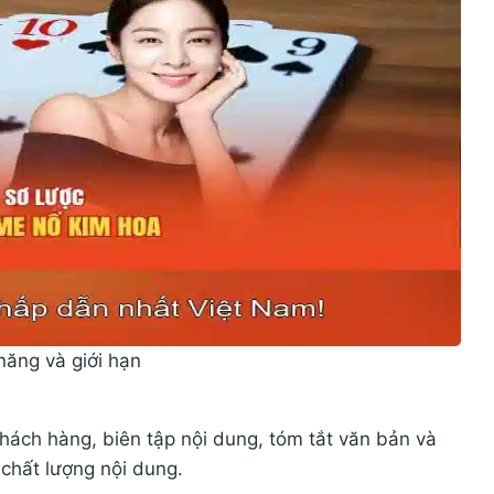
năng và giới hạn
hách hàng, biên tập nội dung, tóm tắt văn bản và
à chất lượng nội dung.