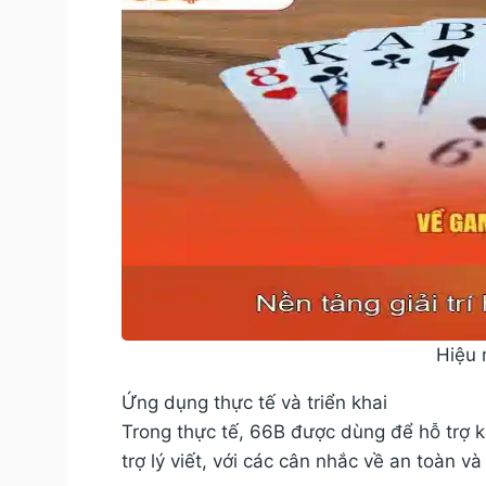
Hiệu 
Ứng dụng thực tế và triển khai
Trong thực tế, 66B được dùng để hỗ trợ k
trợ lý viết, với các cân nhắc về an toàn v