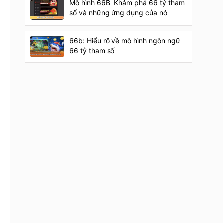
Mô hình 66B: Khám phá 66 tỷ tham
số và những ứng dụng của nó
66b: Hiểu rõ về mô hình ngôn ngữ
66 tỷ tham số