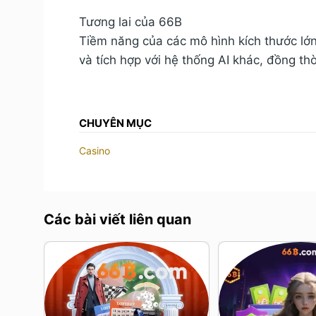
Tương lai của 66B
Tiềm năng của các mô hình kích thước lớ
và tích hợp với hệ thống AI khác, đồng thờ
CHUYÊN MỤC
Casino
Các bài viết liên quan