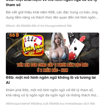
tham số
Bài viết giới thiệu khái niệm 66B, các đặc trưng cơ bản, ứng
dụng tiềm năng và thách thức liên quan đến mô hình ngôn
ngữ có 66 tỷ tham số.
66b
xóc đĩa 66b
66b.
66b of the b
hoogoorddreef 66b
66b: một mô hình ngôn ngữ khổng lồ và tương lai
AI
Khám phá 66b, một mô hình ngôn ngữ với 66 tỷ tham số,
khả năng xử lý ngôn ngữ đa ngôn ngữ và những thách thức
khi triển khai.
66b
hoogoorddreef 66b
đăng xuất 66b
66b bus timetable
giao dịch 66b