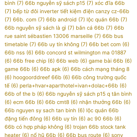
bình (7)
66b nguyễn sỹ sách p15 (7)
xóc đĩa 66b
(7)
bếp từ đôi inverter tiết kiệm điện canzy cz-66b
(7)
66b. com (7)
66b android (7)
lộc quán 66b (7)
66b nguyễn sỹ sách là gì (7)
bắn cá 66b (7)
66b
rue saint sébastien 13006 marseille (7)
66b bus
timetable (7)
66b uy tín không (7)
66b bet com (6)
66b nss (6)
66b concord st wilmington ma 01887
(6)
66b free chip (6)
66b web (6)
game bài 66b (6)
game 66b (6)
66b apk (6)
66b cách mạng tháng 8
(6)
hoogoorddreef 66b (6)
66b công trường quốc
tế (6)
perla+hvar+aparthotel+ivan+dolac+66b (6)
66b of the b (6)
66b nguyễn sỹ sách p15 q tân bình
(6)
ecm 66b (6)
66b cmt8 (6)
nhận thưởng 66b (6)
66b nguyen sy sach tan binh (6)
lộc quán 66b
đặng tiến đông (6)
66b uy tín (6)
ac 90 66b (6)
66b có hợp pháp không (6)
trojan 66b stock tank
heater (6)
nổ hũ 66b (6)
66b bus route (6)
sony