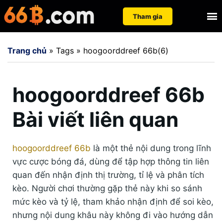
Nhảy
Tìm
Tham gia
đến
kiếm
nội
cho:
Trang chủ
»
Tags
»
hoogoorddreef 66b(6)
dung
hoogoorddreef 66b
Bài viết liên quan
hoogoorddreef 66b
là một thẻ nội dung trong lĩnh
vực cược bóng đá, dùng để tập hợp thông tin liên
quan đến nhận định thị trường, tỉ lệ và phân tích
kèo. Người chơi thường gặp thẻ này khi so sánh
mức kèo và tỷ lệ, tham khảo nhận định để soi kèo,
nhưng nội dung khâu này không đi vào hướng dẫn