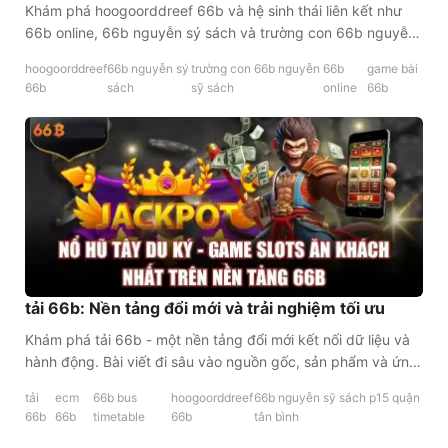
Khám phá hoogoorddreef 66b và hệ sinh thái liên kết như
66b online, 66b nguyễn sý sách và trường con 66b nguyễn
sỹ sách. Bài viết cung cấp cái nhìn tổng quan, nguồn gốc,
hoogoorddreef
66b nguyễn sý
trường con 66b nguyễn
66b
game bài
sản phẩm và ưu thế cạnh[...]
66b
sách
sỹ sách
online
66b
tải 66b: Nền tảng đổi mới và trải nghiệm tối ưu
Khám phá tải 66b - một nền tảng đổi mới kết nối dữ liệu và
hành động. Bài viết đi sâu vào nguồn gốc, sản phẩm và ứng
dụng thực tiễn, đặc biệt liên quan đến 66b bus timetable và
tải
ecm
66b bus
hoogoorddreef
66b nguyễn sỹ sách p15 quận
vị trí như[...]
66b
66b
timetable
66b
tân bình