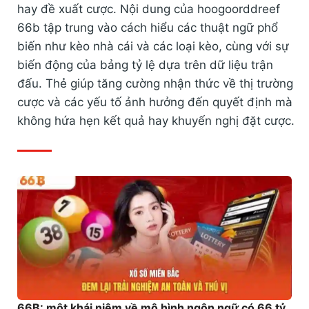
hay đề xuất cược. Nội dung của hoogoorddreef
66b tập trung vào cách hiểu các thuật ngữ phổ
biến như kèo nhà cái và các loại kèo, cùng với sự
biến động của bảng tỷ lệ dựa trên dữ liệu trận
đấu. Thẻ giúp tăng cường nhận thức về thị trường
cược và các yếu tố ảnh hưởng đến quyết định mà
không hứa hẹn kết quả hay khuyến nghị đặt cược.
66B: một khái niệm về mô hình ngôn ngữ có 66 tỷ