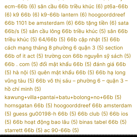
ecm-66b (6)
sân cầu 66b triều khúc (6)
pt6a-66b
(6)
k9 66b (6)
k9-66b lantern (6)
hoogoorddreef
66b 1101 be amsterdam (6)
66b tặng tiền (6)
sata
66b/s (5)
sân cầu lông 66b triều khúc (5)
sân 66b
triều khúc (5)
64/66b (5)
66b cập nhật (5)
66b
cách mạng tháng 8 phường 6 quận 3 (5)
section
66b of it act (5)
trường con 66b nguyễn sỹ sách (5)
66b . com (5)
đổi mật khẩu 66b (5)
đánh giá 66b
(5)
hà nội (5)
quên mật khẩu 66b (5)
66b hạ long
vũng tàu (5)
66b võ thị sáu – phường 6 – quận 3 –
hồ chí minh (5)
kawung+villa+pantai+batu+bolong+no+66b (5)
hornsgatan 66b (5)
hoogoorddreef 66b amsterdam
(5)
guess gu00198-h 66b (5)
66b club (5)
66b ios
(5)
66b hoạt động bao lâu (5)
binas tabel 66b (5)
starrett 66b (5)
ac 90-66b (5)