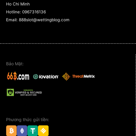
Ho Chi Minh
Hotline:
0967316136
Email: 888slot@wettingblog.com
Bảo Mật:
Phương thức gửi tiền: