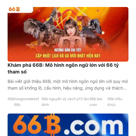
Khám phá 66B: Mô hình ngôn ngữ lớn với 66 tỷ
tham số
Bài viết giới thiệu 66B, một mô hình ngôn ngữ lớn với quy mô
tham số khổng lồ, cấu hình, hiệu năng, ứng dụng và thách
thức.
66b
hoogoorddreef
66b nguyễn sỹ sách p15 tân
66b bet
66b triều
66b
bình
com
khúc