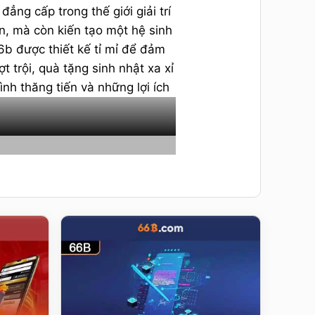
đẳng cấp trong thế giới giải trí
n, mà còn kiến tạo một hệ sinh
6b được thiết kế tỉ mỉ để đảm
t trội, quà tặng sinh nhật xa xỉ
ình thăng tiến và những lợi ích