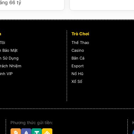
ảng 66 tỷ
 Cao Của Hội Viên VIP 66b
Cược Siêu Tốc
ện & Sinh Nhật
ng Biệt 24/7
n
Trò Chơi
& Điều Kiện Thăng Hạng
Tôi
Thể Thao
âu Lạc Bộ VIP 66b
h Bảo Mật
Casino
FAQ)
n Sử Dụng
Bắn Cá
Trách Nhiệm
Esport
ng VIP Tại 66b
ình VIP
Nổ Hũ
Xổ Số
 66b được xây dựng dựa trên nguyên tắc công bằng và
. Khác với các nền tảng thông thường, 66B.COM áp dụn
thuộc vào từng sảnh game), giúp người chơi dễ dàng duy t
 chính thức bước vào "làn đường ưu tiên". Mọi giao dịch 
Phương thức gửi tiền:
K
nh nhất. Đây là cam kết của chúng tôi nhằm mang lại tr