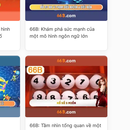
 hình
66B: Khám phá sức mạnh của
ố
một mô hình ngôn ngữ lớn
66B: Tầm nhìn tổng quan về một