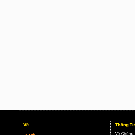
Về
Thông Ti
Về Chúng 