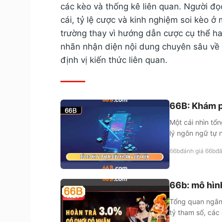
các kèo và thống kê liên quan. Người đọ
cái, tỷ lệ cược và kinh nghiệm soi kèo 
trường thay vì hướng dẫn cược cụ thể ha
nhãn nhận diện nội dung chuyên sâu về th
định vị kiến thức liên quan.
66B: Khám p
Một cái nhìn tổ
lý ngôn ngữ tự n
66b
đánh giá 66b
đă
66b: mô hìn
Tổng quan ngắn 
tỷ tham số, các