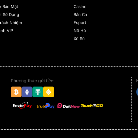
h Bảo Mật
Casino
n Sử Dụng
Bắn Cá
Trách Nhiệm
Esport
ình VIP
Nổ Hũ
Xổ Số
Phương thức gửi tiền:
K