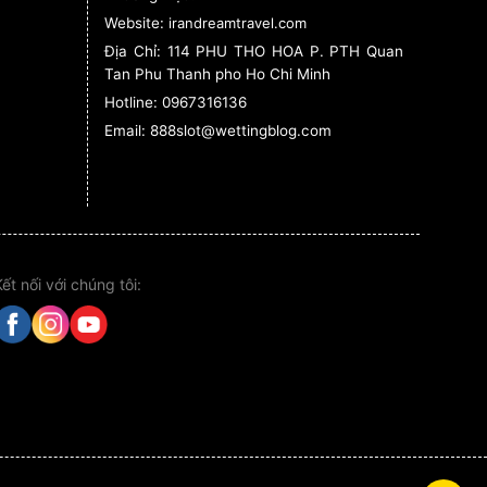
Website:
irandreamtravel.com
Địa Chỉ:
114 PHU THO HOA P. PTH Quan
Tan Phu Thanh pho Ho Chi Minh
Hotline:
0967316136
Email: 888slot@wettingblog.com
ết nối với chúng tôi: