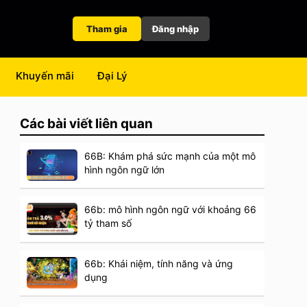
Tham gia
Đăng nhập
Khuyến mãi
Đại Lý
Các bài viết liên quan
66B: Khám phá sức mạnh của một mô
hình ngôn ngữ lớn
66b: mô hình ngôn ngữ với khoảng 66
tỷ tham số
66b: Khái niệm, tính năng và ứng
dụng