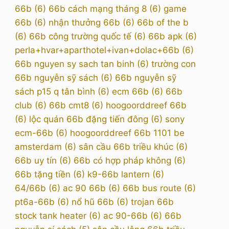
66b (6)
66b cách mạng tháng 8 (6)
game
66b (6)
nhận thưởng 66b (6)
66b of the b
(6)
66b công trường quốc tế (6)
66b apk (6)
perla+hvar+aparthotel+ivan+dolac+66b (6)
66b nguyen sy sach tan binh (6)
trường con
66b nguyễn sỹ sách (6)
66b nguyễn sỹ
sách p15 q tân bình (6)
ecm 66b (6)
66b
club (6)
66b cmt8 (6)
hoogoorddreef 66b
(6)
lộc quán 66b đặng tiến đông (6)
sony
ecm-66b (6)
hoogoorddreef 66b 1101 be
amsterdam (6)
sân cầu 66b triều khúc (6)
66b uy tín (6)
66b có hợp pháp không (6)
66b tặng tiền (6)
k9-66b lantern (6)
64/66b (6)
ac 90 66b (6)
66b bus route (6)
pt6a-66b (6)
nổ hũ 66b (6)
trojan 66b
stock tank heater (6)
ac 90-66b (6)
66b