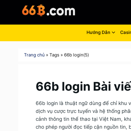
Nhảy
Tìm
đến
kiếm
nội
cho:
dung
Hướng Dẫn
Casi
Trang chủ
»
Tags
»
66b login(5)
66b login Bài viế
66b login là thuật ngữ dùng để chỉ khu
dịch vụ cược trực tuyến và hệ thống phân
cảnh thông tin thể thao tại Việt Nam, k
cho phép người đọc tiếp cận nguồn tin, 