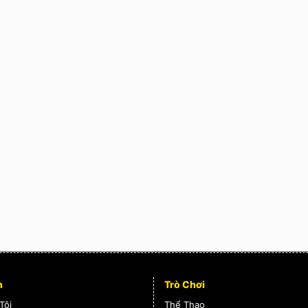
n
Trò Chơi
Tôi
Thể Thao