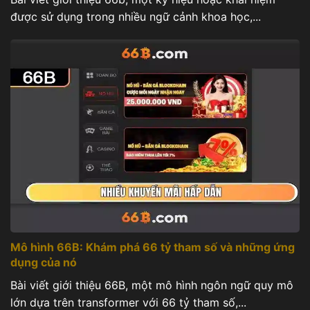
được sử dụng trong nhiều ngữ cảnh khoa học,...
hero_ban
Truy cập
trang chủ
để xem danh sách đối tác,
Mô hình 66B: Khám phá 66 tỷ tham số và những ứng
điều khoản khuyến mãi và chính sách thanh toán.
dụng của nó
Bài viết này mang đến phân tích có căn cứ và lời
Bài viết giới thiệu 66B, một mô hình ngôn ngữ quy mô
khuyên thiết thực cho cả người chơi mới và người
lớn dựa trên transformer với 66 tỷ tham số,...
chơi có kinh nghiệm.