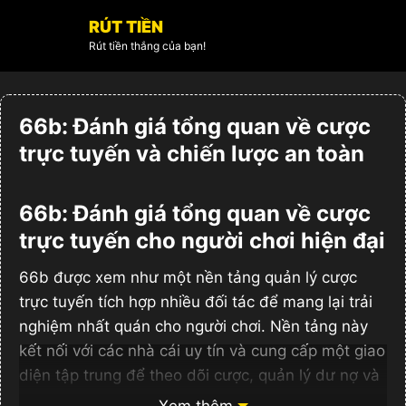
RÚT TIỀN
Rút tiền thắng của bạn!
66b: Đánh giá tổng quan về cược
trực tuyến và chiến lược an toàn
66b: Đánh giá tổng quan về cược
trực tuyến cho người chơi hiện đại
66b được xem như một nền tảng quản lý cược
trực tuyến tích hợp nhiều đối tác để mang lại trải
nghiệm nhất quán cho người chơi. Nền tảng này
kết nối với các nhà cái uy tín và cung cấp một giao
diện tập trung để theo dõi cược, quản lý dư nợ và
nhận thưởng một cách hợp lý. Bên cạnh đó, 66b
Xem thêm