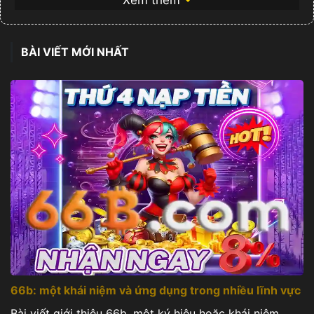
chú trọng đến bảo mật và minh bạch trong mọi
giao dịch, giúp người chơi an tâm hơn khi tham gia
các trò chơi trực tuyến.
BÀI VIẾT MỚI NHẤT
66b: một khái niệm và ứng dụng trong nhiều lĩnh vực
Bài viết giới thiệu 66b, một ký hiệu hoặc khái niệm