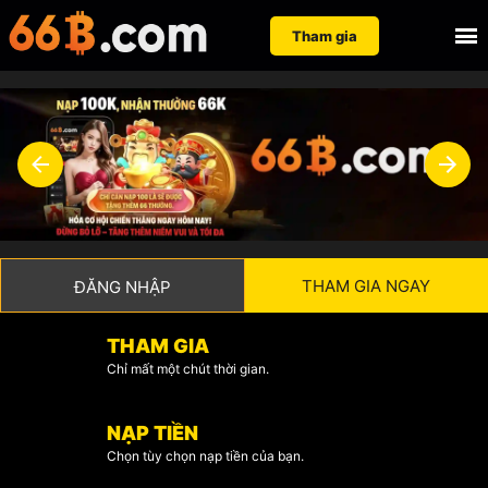
Nhảy
Tìm
Tham gia
đến
kiếm
nội
cho:
dung
THAM GIA NGAY
ĐĂNG NHẬP
THAM GIA
Chỉ mất một chút thời gian.
NẠP TIỀN
Chọn tùy chọn nạp tiền của bạn.