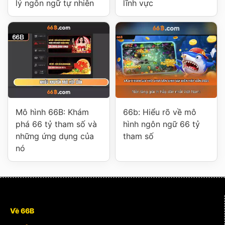
lý ngôn ngữ tự nhiên
lĩnh vực
Hỗ trợ khách
Giới thiệu về 66b và mục tiêu liên
hệ khách hàng
Trong lĩnh vực cá cược trực tuyến, 66b đặt
khách hàng ở vị trí trung tâm và đặt tiêu chuẩn
Mô hình 66B: Khám
66b: Hiểu rõ về mô
cao cho dịch vụ hỗ trợ. Đội ngũ chăm sóc khách
phá 66 tỷ tham số và
hình ngôn ngữ 66 tỷ
hàng được đào tạo bài bản để nắm bắt nhanh
những ứng dụng của
tham số
các tình huống phổ biến như quên mật khẩu,
nó
xác thực tài khoản hay vấn đề nạp/rút tiền. Liên
hệ dễ dàng giúp người chơi xác thực danh tính,
nhận cập nhật về tình trạng giao dịch và nhận
hướng dẫn chi tiết về các quy định cược. Đó là
Về 66B
lý do vì sao 66b không ngừng cải tiến các kênh