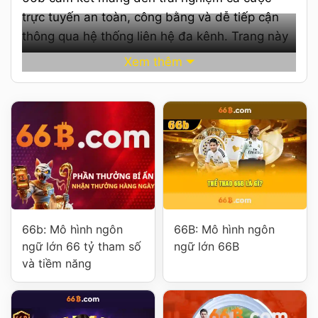
trực tuyến an toàn, công bằng và dễ tiếp cận
thông qua hệ thống liên hệ đa kênh. Trang này
trình bày các kênh liên hệ, quy trình xử lý yêu
Xem thêm
cầu và các cam kết về thời gian phản hồi, nhằm
tăng sự minh bạch và tin cậy cho người chơi.
Việc liên hệ nhanh chóng và dễ dàng giúp
người chơi giải đáp thắc mắc về tài khoản, giao
dịch và điều khoản chơi, đồng thời giảm thiểu
rủi ro sai sót hệ thống. lien he luôn được xem là
yếu tố then chốt để duy trì chất lượng dịch vụ
và tuân thủ chuẩn mực ngành.
66b: Mô hình ngôn
66B: Mô hình ngôn
ngữ lớn 66 tỷ tham số
ngữ lớn 66B
và tiềm năng