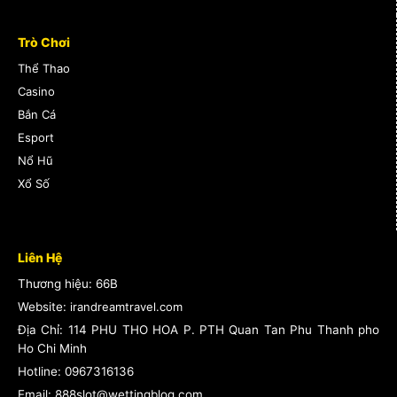
chơi theo dõi tiến trình và kết quả xử lý. lien he
Trò Chơi
tại 66b không chỉ là phương thức liên lạc, mà
Thể Thao
còn là cam kết duy trì môi trường chơi an toàn
Casino
và công bằng.
Bắn Cá
Esport
Các kênh liên hệ
Nổ Hũ
66b cung cấp nhiều kênh liên hệ để đáp ứng
Xổ Số
nhu cầu khác nhau của người chơi. Dù bạn ở
đâu, bạn cũng có thể tìm được phương thức
phù hợp để được hỗ trợ nhanh chóng và chuyên
Liên Hệ
nghiệp.
Thương hiệu: 66B
Website:
irandreamtravel.com
Chat trực tuyến 24/7
: Nền tảng chat giúp
Địa Chỉ:
114 PHU THO HOA P. PTH Quan Tan Phu Thanh pho
kết nối trực tiếp với nhân viên CSKH, giải
Ho Chi Minh
đáp ngay các thắc mắc và xử lý vấn đề
Hotline:
0967316136
Email: 888slot@wettingblog.com
phát sinh trong thời gian thực. Đương