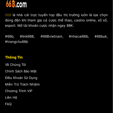
liên hệ và đảm bảo sự sẵn sàng của bộ phận
hỗ trợ trong suốt giờ hoạt động. Trong mọi
66B
là nhà cái trực tuyến top đầu thị trường luôn là lựa chọn
trường hợp, mục tiêu là mang lại phản hồi chính
đúng đắn khi tham gia cá cược thể thao, casino online, xổ số,
xác và kịp thời, đồng thời duy trì mức ưu tiên
esport. Mở tài khoản cược nhận ngay 88K.
cao cho sự an toàn của người dùng và tuân thủ
pháp lý liên quan đến cá cược.
#66b, #link66B, #66Bvietnam, #nhacai66b, #66buk,
#trangchu66b
Dịch vụ hỗ trợ nổi bật
Thông Tin
Các dịch vụ hỗ trợ tại 66b được thiết kế để
phục vụ nhiều loại tình huống, từ các câu hỏi
Về Chúng Tôi
Chính Sách Bảo Mật
chung cho người mới cho tới xử lý sự cố liên
Điều Khoản Sử Dụng
quan đến tài khoản và giao dịch. Đội ngũ hỗ trợ
Miễn Trừ Trách Nhiệm
có khả năng giải thích các điều khoản cược,
Chương Trình VIP
cung cấp dây kết nối tới hệ thống vé và hướng
Liên Hệ
dẫn cách gửi yêu cầu một cách rõ ràng. Để tăng
FAQ
độ tin cậy, tất cả các tương tác được ghi lại và
có thể tham khảo lại khi cần thiết, giúp người