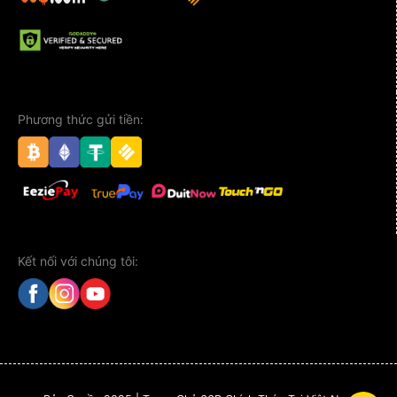
Phương thức gửi tiền:
Kết nối với chúng tôi: