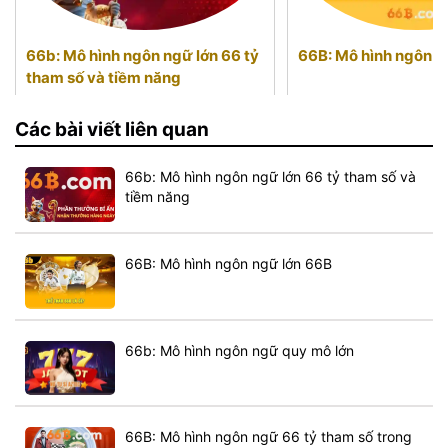
66b: Mô hình ngôn ngữ lớn 66 tỷ
66B: Mô hình ngôn n
tham số và tiềm năng
Các bài viết liên quan
66b: Mô hình ngôn ngữ lớn 66 tỷ tham số và
tiềm năng
66B: Mô hình ngôn ngữ lớn 66B
66b: Mô hình ngôn ngữ quy mô lớn
66B: Mô hình ngôn ngữ 66 tỷ tham số trong