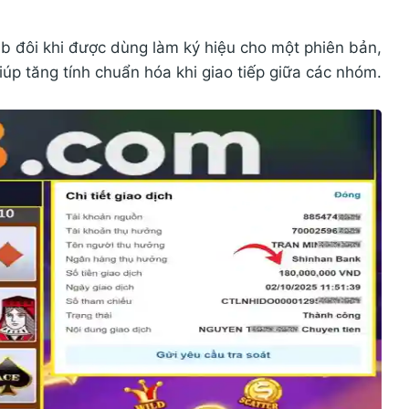
b đôi khi được dùng làm ký hiệu cho một phiên bản,
úp tăng tính chuẩn hóa khi giao tiếp giữa các nhóm.