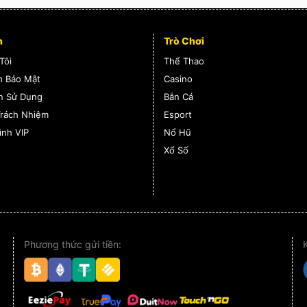
n
Trò Chơi
Tôi
Thể Thao
h Bảo Mật
Casino
n Sử Dụng
Bắn Cá
Trách Nhiệm
Esport
ình VIP
Nổ Hũ
Xổ Số
Phương thức gửi tiền:
K