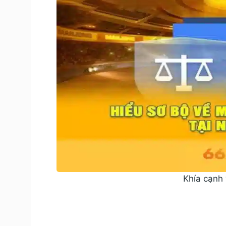
Khía cạnh