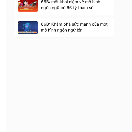
66B: một khái niệm về mô hình
ngôn ngữ có 66 tỷ tham số
66B: Khám phá sức mạnh của một
mô hình ngôn ngữ lớn