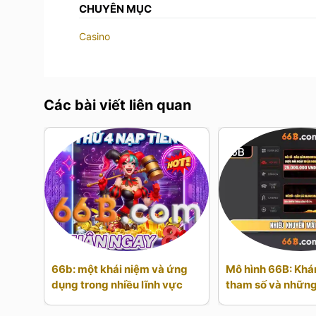
CHUYÊN MỤC
Casino
Các bài viết liên quan
66b: một khái niệm và ứng
Mô hình 66B: Khá
dụng trong nhiều lĩnh vực
tham số và nhữn
của nó