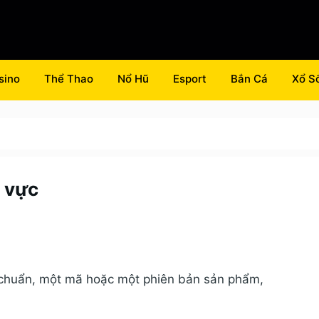
sino
Thể Thao
Nổ Hũ
Esport
Bắn Cá
Xổ S
h vực
 chuẩn, một mã hoặc một phiên bản sản phẩm,