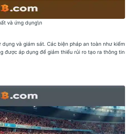
uất và ứng dụng\n
ử dụng và giám sát. Các biện pháp an toàn như kiểm
ng được áp dụng để giảm thiểu rủi ro tạo ra thông tin