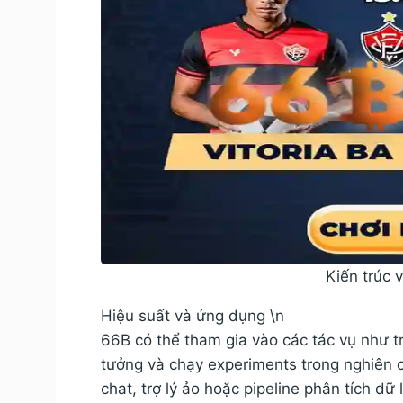
Kiến trúc 
Hiệu suất và ứng dụng
\n
66B có thể tham gia vào các tác vụ như trả
tưởng và chạy experiments trong nghiên c
chat, trợ lý ảo hoặc pipeline phân tích dữ