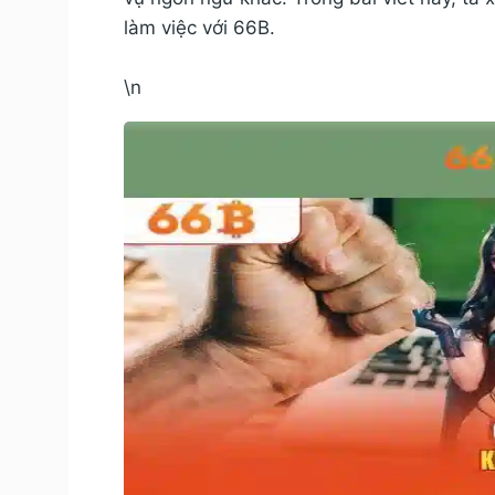
làm việc với 66B.
\n