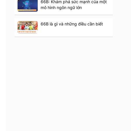
66B: Khám phá sức mạnh của một
mô hình ngôn ngữ lớn
66B là gì và những điều cần biết