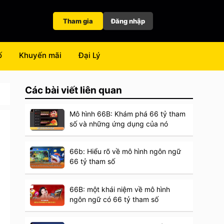
Tham gia
Đăng nhập
ố
Khuyến mãi
Đại Lý
Các bài viết liên quan
Mô hình 66B: Khám phá 66 tỷ tham
số và những ứng dụng của nó
66b: Hiểu rõ về mô hình ngôn ngữ
66 tỷ tham số
66B: một khái niệm về mô hình
ngôn ngữ có 66 tỷ tham số