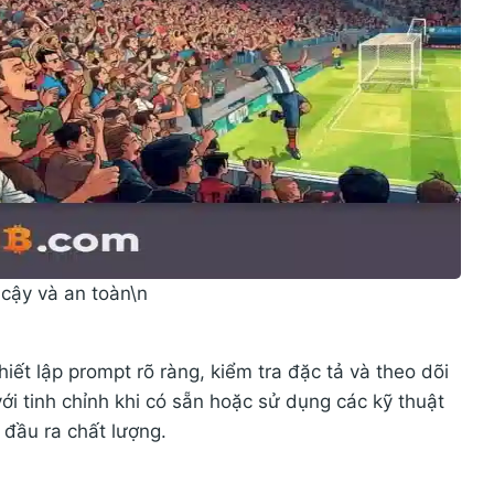
 cậy và an toàn\n
iết lập prompt rõ ràng, kiểm tra đặc tả và theo dõi
với tinh chỉnh khi có sẵn hoặc sử dụng các kỹ thuật
đầu ra chất lượng.