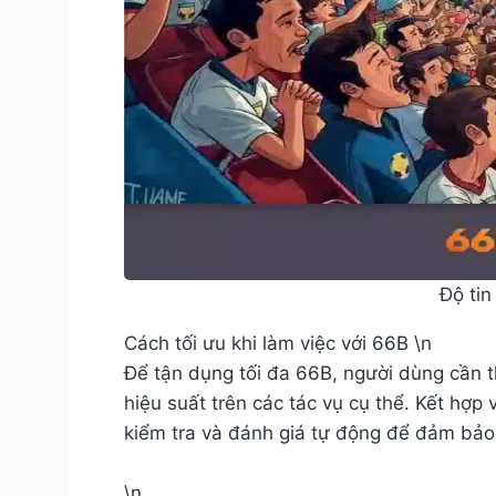
Độ tin
Cách tối ưu khi làm việc với 66B
\n
Để tận dụng tối đa 66B, người dùng cần th
hiệu suất trên các tác vụ cụ thể. Kết hợp 
kiểm tra và đánh giá tự động để đảm bảo 
\n