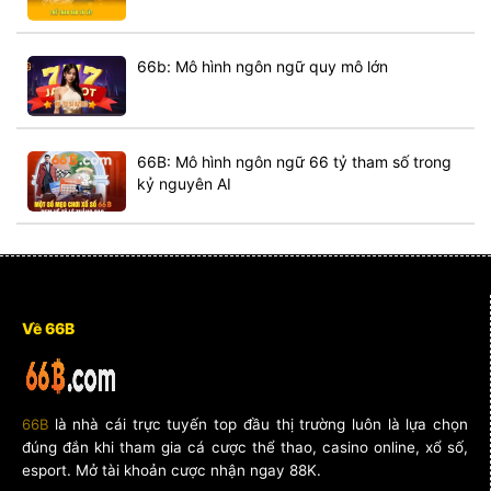
66b: Mô hình ngôn ngữ quy mô lớn
66B: Mô hình ngôn ngữ 66 tỷ tham số trong
kỷ nguyên AI
Về 66B
66B
là nhà cái trực tuyến top đầu thị trường luôn là lựa chọn
đúng đắn khi tham gia cá cược thể thao, casino online, xổ số,
esport. Mở tài khoản cược nhận ngay 88K.