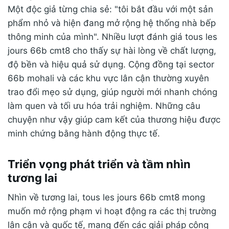
Một độc giả từng chia sẻ: "tôi bắt đầu với một sản
phẩm nhỏ và hiện đang mở rộng hệ thống nhà bếp
thông minh của mình". Nhiều lượt đánh giá tous les
jours 66b cmt8 cho thấy sự hài lòng về chất lượng,
độ bền và hiệu quả sử dụng. Cộng đồng tại sector
66b mohali và các khu vực lân cận thường xuyên
trao đổi mẹo sử dụng, giúp người mới nhanh chóng
làm quen và tối ưu hóa trải nghiệm. Những câu
chuyện như vậy giúp cam kết của thương hiệu được
minh chứng bằng hành động thực tế.
Triển vọng phát triển và tầm nhìn
tương lai
Nhìn về tương lai, tous les jours 66b cmt8 mong
muốn mở rộng phạm vi hoạt động ra các thị trường
lân cận và quốc tế, mang đến các giải pháp công