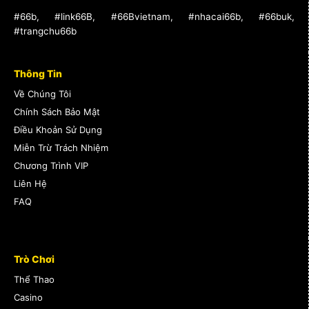
#66b, #link66B, #66Bvietnam, #nhacai66b, #66buk,
#trangchu66b
Thông Tin
Về Chúng Tôi
Chính Sách Bảo Mật
Điều Khoản Sử Dụng
Miễn Trừ Trách Nhiệm
Chương Trình VIP
Liên Hệ
FAQ
Trò Chơi
Thể Thao
Casino