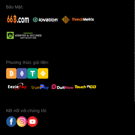
Bảo Mật:
Phương thức gửi tiền:
Kết nối với chúng tôi: