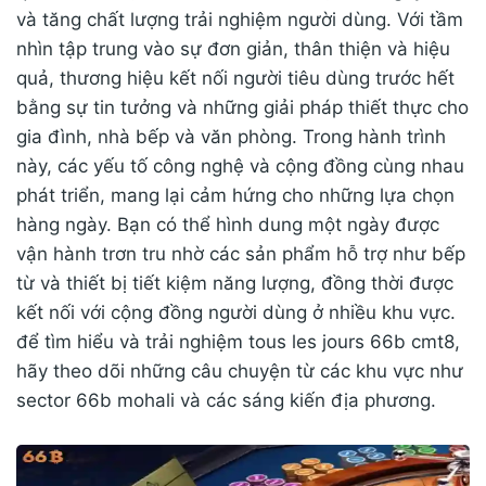
và tăng chất lượng trải nghiệm người dùng. Với tầm
nhìn tập trung vào sự đơn giản, thân thiện và hiệu
quả, thương hiệu kết nối người tiêu dùng trước hết
bằng sự tin tưởng và những giải pháp thiết thực cho
gia đình, nhà bếp và văn phòng. Trong hành trình
này, các yếu tố công nghệ và cộng đồng cùng nhau
phát triển, mang lại cảm hứng cho những lựa chọn
hàng ngày. Bạn có thể hình dung một ngày được
vận hành trơn tru nhờ các sản phẩm hỗ trợ như bếp
từ và thiết bị tiết kiệm năng lượng, đồng thời được
kết nối với cộng đồng người dùng ở nhiều khu vực.
để tìm hiểu và trải nghiệm tous les jours 66b cmt8,
hãy theo dõi những câu chuyện từ các khu vực như
sector 66b mohali và các sáng kiến địa phương.