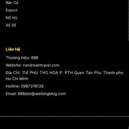
Bắn Cá
Esport
Nổ Hũ
Xổ Số
Liên Hệ
Thương hiệu: 66B
Website:
irandreamtravel.com
Địa Chỉ:
114 PHU THO HOA P. PTH Quan Tan Phu Thanh pho
Ho Chi Minh
Hotline:
0967316136
Email: 888slot@wettingblog.com