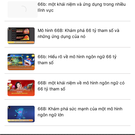
66b: một khái niệm và ứng dụng trong nhiều
lĩnh vực
Mô hình 66B: Khám phá 66 tỷ tham số và
những ứng dụng của nó
66b: Hiểu rõ về mô hình ngôn ngữ 66 tỷ
tham số
66B: một khái niệm về mô hình ngôn ngữ có
66 tỷ tham số
66B: Khám phá sức mạnh của một mô hình
ngôn ngữ lớn