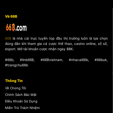
Về 66B
66B
là nhà cái trực tuyến top đầu thị trường luôn là lựa chọn
đúng đắn khi tham gia cá cược thể thao, casino online, xổ số,
esport. Mở tài khoản cược nhận ngay 88K.
#66b, #link66B, #66Bvietnam, #nhacai66b, #66buk,
#trangchu66b
Thông Tin
Về Chúng Tôi
Chính Sách Bảo Mật
Điều Khoản Sử Dụng
Miễn Trừ Trách Nhiệm