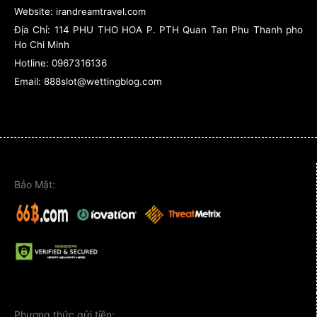
Website:
irandreamtravel.com
Địa Chỉ:
114 PHU THO HOA P. PTH Quan Tan Phu Thanh pho
Ho Chi Minh
Hotline:
0967316136
Email: 888slot@wettingblog.com
Bảo Mật:
Phương thức gửi tiền: