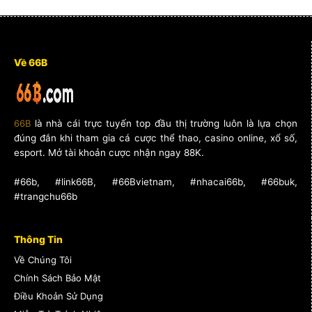
Về 66B
66B
là nhà cái trực tuyến top đầu thị trường luôn là lựa chọn
đúng đắn khi tham gia cá cược thể thao, casino online, xổ số,
esport. Mở tài khoản cược nhận ngay 88K.
#66b, #link66B, #66Bvietnam, #nhacai66b, #66buk,
#trangchu66b
Thông Tin
Về Chúng Tôi
Chính Sách Bảo Mật
Điều Khoản Sử Dụng