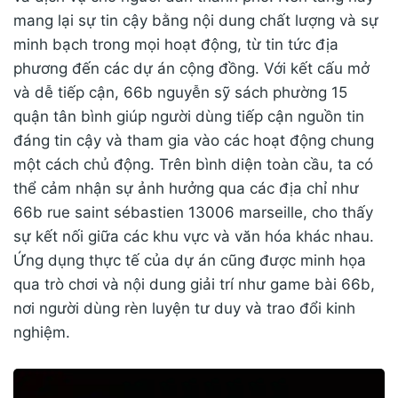
mang lại sự tin cậy bằng nội dung chất lượng và sự
minh bạch trong mọi hoạt động, từ tin tức địa
phương đến các dự án cộng đồng. Với kết cấu mở
và dễ tiếp cận, 66b nguyễn sỹ sách phường 15
quận tân bình giúp người dùng tiếp cận nguồn tin
đáng tin cậy và tham gia vào các hoạt động chung
một cách chủ động. Trên bình diện toàn cầu, ta có
thể cảm nhận sự ảnh hưởng qua các địa chỉ như
66b rue saint sébastien 13006 marseille, cho thấy
sự kết nối giữa các khu vực và văn hóa khác nhau.
Ứng dụng thực tế của dự án cũng được minh họa
qua trò chơi và nội dung giải trí như game bài 66b,
nơi người dùng rèn luyện tư duy và trao đổi kinh
nghiệm.