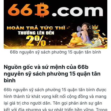
66b nguyễn sỹ sách phường 15 quận tân bình
Nguồn gốc và sứ mệnh của 66b
nguyễn sỹ sách phường 15 quận tân
bình
66b nguyễn sỹ sách phường 15 quận tân bình được
hình thành từ khát vọng kết nối cộng đồng và mang
lại giá trị cho người dân. Tên gọi phản ánh sự gắn
kết với địa phương và sự phát triển bền vững. Trong