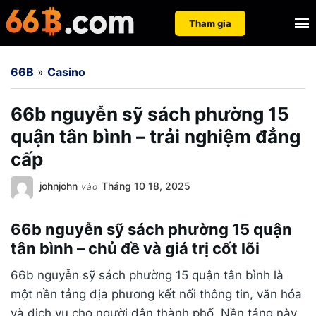
Nhảy
Tìm
Tham gia
đến
kiếm
nội
cho:
66B
»
Casino
dung
66b nguyễn sỹ sách phường 15
quận tân bình – trải nghiệm đẳng
cấp
johnjohn
Tháng 10 18, 2025
vào
66b nguyễn sỹ sách phường 15 quận
tân bình – chủ đề và giá trị cốt lõi
66b nguyễn sỹ sách phường 15 quận tân bình là
một nền tảng địa phương kết nối thông tin, văn hóa
và dịch vụ cho người dân thành phố. Nền tảng này