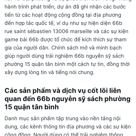
hành trình phát triển, dự án đã ghi nhận các bước
tiến từ các hoạt động cộng đồng tại địa phương
đến hợp tác quốc tế, ví dụ như sự hiện diện 66b
rue saint sébastien 13006 marseille và các sự kiện
game bài 66b được tổ chức để kích thích sự tham
gia của người dân. Chính sách mở và minh bạch
giúp người dùng trải nghiệm 66b nguyễn sỹ sách
phường 15 quận tân bình một cách tự tin, đồng thời
xây dựng lòng tin và tiếng nói chung.
Các sản phẩm và dịch vụ cốt lõi liên
quan đến 66b nguyễn sỹ sách phường
15 quận tân bình
Danh mục sản phẩm tập trung vào nền tảng nội
dung, các kênh thông tin địa phương và các sự kiện
cộng đồng. Người dùng có thể trải nghiệm thông