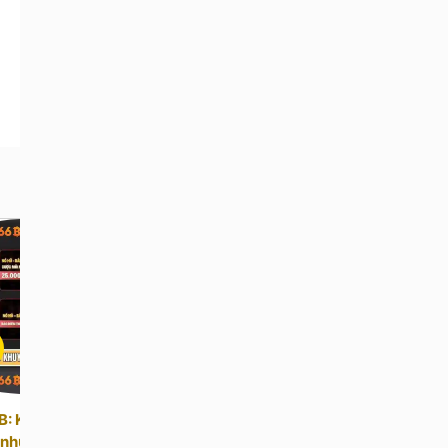
B: Khám phá 66 tỷ
66b: Hiểu rõ về mô hình ngôn
66B:
 những ứng dụng
ngữ 66 tỷ tham số
hình