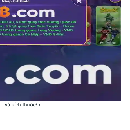
úc và kích thước\n