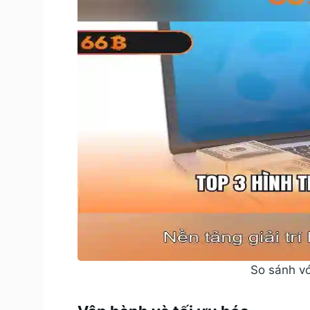
So sánh vớ