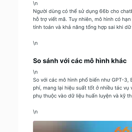
\n
Người dùng có thể sử dụng 66b cho chatbo
hỗ trợ viết mã. Tuy nhiên, mô hình có hạn c
tính toán và khả năng tổng hợp sai khi dữ 
\n
So sánh với các mô hình khác
\n
So với các mô hình phổ biến như GPT-3, 
phí, mang lại hiệu suất tốt ở nhiều tác vụ
phụ thuộc vào dữ liệu huấn luyện và kỹ th
\n