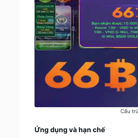
Cấu tr
Ứng dụng và hạn chế