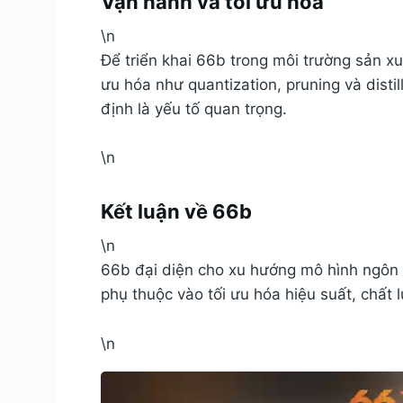
Vận hành và tối ưu hóa
\n
Để triển khai 66b trong môi trường sản x
ưu hóa như quantization, pruning và distil
định là yếu tố quan trọng.
\n
Kết luận về 66b
\n
66b đại diện cho xu hướng mô hình ngôn 
phụ thuộc vào tối ưu hóa hiệu suất, chất 
\n