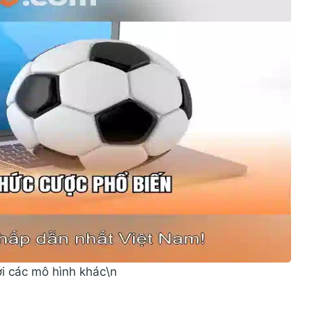
i các mô hình khác\n