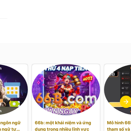
 ngôn ngữ
66b: một khái niệm và ứng
Mô hình 66
n ngữ tự
dụng trong nhiều lĩnh vực
tham số và