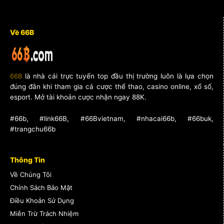
Về 66B
66B
là nhà cái trực tuyến top đầu thị trường luôn là lựa chọn
đúng đắn khi tham gia cá cược thể thao, casino online, xổ số,
esport. Mở tài khoản cược nhận ngay 88K.
#66b, #link66B, #66Bvietnam, #nhacai66b, #66buk,
#trangchu66b
Thông Tin
Về Chúng Tôi
Chính Sách Bảo Mật
Điều Khoản Sử Dụng
Miễn Trừ Trách Nhiệm