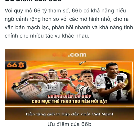
Với quy mô 66 tỷ tham số, 66b có khả năng hiểu
ngữ cảnh rộng hơn so với các mô hình nhỏ, cho ra
văn bản mạch lạc, phản hồi nhanh và khả năng tinh
chỉnh cho nhiều tác vụ khác nhau.
Ưu điểm của 66b