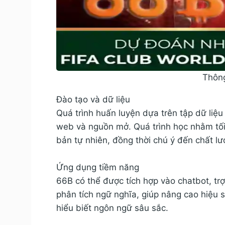
Thông
Đào tạo và dữ liệu
Quá trình huấn luyện dựa trên tập dữ liệ
web và nguồn mở. Quá trình học nhằm tối
bản tự nhiên, đồng thời chú ý đến chất lư
Ứng dụng tiềm năng
66B có thể được tích hợp vào chatbot, trợ
phân tích ngữ nghĩa, giúp nâng cao hiệu 
hiểu biết ngôn ngữ sâu sắc.