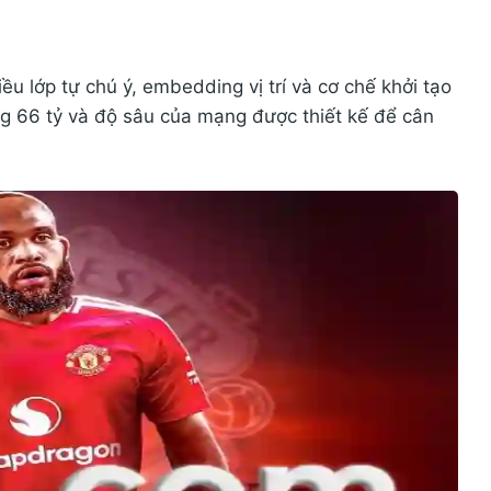
ều lớp tự chú ý, embedding vị trí và cơ chế khởi tạo
ng 66 tỷ và độ sâu của mạng được thiết kế để cân