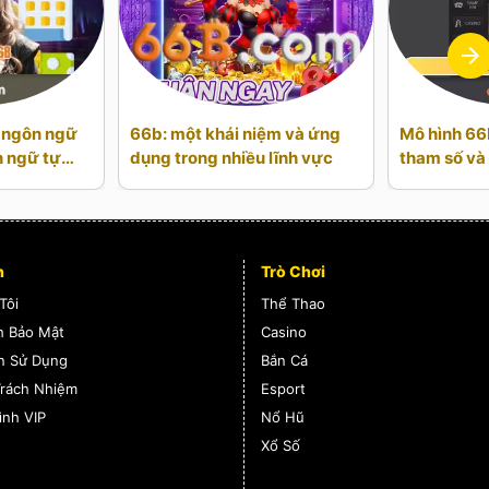
 ngôn ngữ
66b: một khái niệm và ứng
Mô hình 66
n ngữ tự
dụng trong nhiều lĩnh vực
tham số và
của nó
n
Trò Chơi
Tôi
Thể Thao
h Bảo Mật
Casino
n Sử Dụng
Bắn Cá
Trách Nhiệm
Esport
ình VIP
Nổ Hũ
Xổ Số