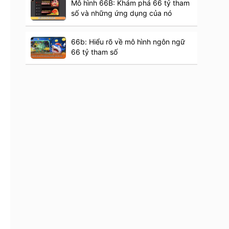
Mô hình 66B: Khám phá 66 tỷ tham
số và những ứng dụng của nó
66b: Hiểu rõ về mô hình ngôn ngữ
66 tỷ tham số