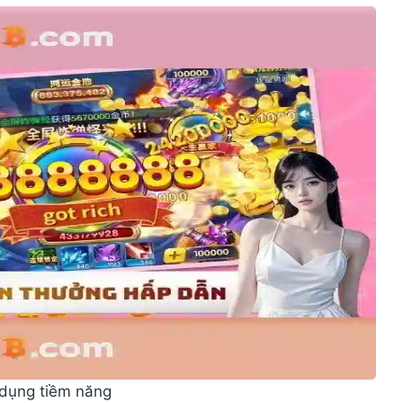
dụng tiềm năng