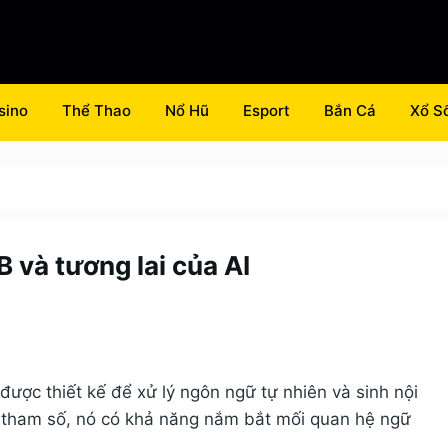
sino
Thể Thao
Nổ Hũ
Esport
Bắn Cá
Xổ S
 và tương lai của AI
ược thiết kế để xử lý ngôn ngữ tự nhiên và sinh nội
ỷ tham số, nó có khả năng nắm bắt mối quan hệ ngữ