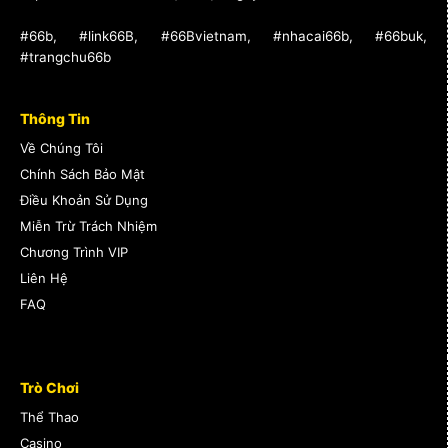
#66b, #link66B, #66Bvietnam, #nhacai66b, #66buk,
#trangchu66b
Thông Tin
Về Chúng Tôi
Chính Sách Bảo Mật
Điều Khoản Sử Dụng
Miễn Trừ Trách Nhiệm
Chương Trình VIP
Liên Hệ
FAQ
Trò Chơi
Thể Thao
Casino