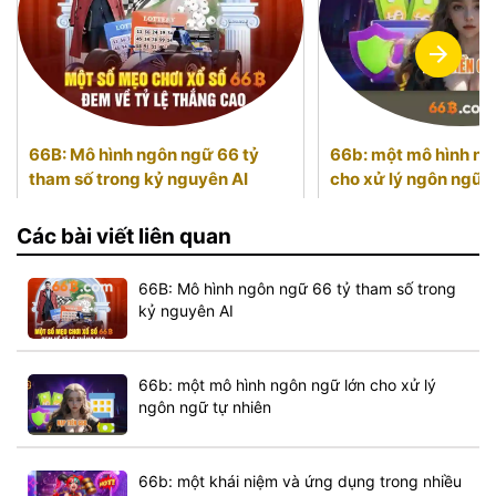
66B: Mô hình ngôn ngữ 66 tỷ
66b: một mô hình ng
tham số trong kỷ nguyên AI
cho xử lý ngôn ngữ t
Các bài viết liên quan
66B: Mô hình ngôn ngữ 66 tỷ tham số trong
kỷ nguyên AI
66b: một mô hình ngôn ngữ lớn cho xử lý
ngôn ngữ tự nhiên
66b: một khái niệm và ứng dụng trong nhiều