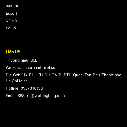
Bắn Cá
Esport
Nổ Hũ
Xổ Số
Liên Hệ
Thương hiệu: 66B
Website:
irandreamtravel.com
Địa Chỉ:
114 PHU THO HOA P. PTH Quan Tan Phu Thanh pho
Ho Chi Minh
Hotline:
0967316136
Email: 888slot@wettingblog.com